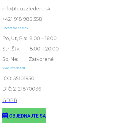
info@puzzledent.sk
+421 918 986 358
Otváracie hodiny
Po, Ut, Pia: 8:00 – 16:00
Str, Štv: 8:00 – 20:00
So, Ne: Zatvorené
Viac informácii
IČO: 55101950
DIČ: 2121870036
GDPR
OBJEDNAJTE SA
Puzzle Dent s.r.o © 2023