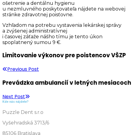
ošetrenie a dentálnu hygienu
u nezmluvného poskytovateľa nájdete na webovej
stránke zdravotnej poisťovne.
Vzhľadom na potrebu vystavenia lekárskej správy
a zvýšenej administratívnej
i časovej záťaže nášho tímu je tento úkon
spoplatnený sumou 9 €.
Limitovanie výkonov pre poistencov VŠZP
Previous Post
Prevádzka ambulancií v letných mesiacoch
Next Post
Kde nás nájdete?
Puzzle Dent s.r.o
Vyšehradská 3713/6
85106 Bratislava