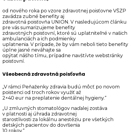
od nového roka po vzore zdravotnej poisťovne VŠZP
zavádza zubné benefity aj
zdravotná poisťovňa UNION. V nasledujúcom článku
pre vás sumarizujeme benefity
zdravotných poisťovní, ktoré sú uplatniteľné v našich
ambulanciách a ich podmienky
uplatnenia. V prípade, že by vám neboli tieto benefity
úplne jasné neváhajte sa
opýtať nášho tímu, prípadne navštívte webstránky
poisťovní.
Všeobecná zdravotná poisťovňa
„V rámci Peňaženky zdravia budú môcť po novom
poistenci od troch rokov využiť až
2×40 eur na preplatenie dentálnej hygieny.“
„U zmluvných stomatológov naďalej zostáva
v platnosti aj úhrada zdravotnej
starostlivosti za lokálnu anestéziu pre všetkých
detských pacientov do dovŕšenia
10 rokov.“